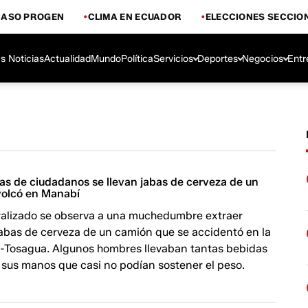
CASO PROGEN
CLIMA EN ECUADOR
ELECCIONES SECCIO
s Noticias
Actualidad
Mundo
Política
Servicios
Deportes
Negocios
Entr
s de ciudadanos se llevan jabas de cerveza de un
 volcó en Manabí
iralizado se observa a una muchedumbre extraer
abas de cerveza de un camión que se accidentó en la
e-Tosagua. Algunos hombres llevaban tantas bebidas
 sus manos que casi no podían sostener el peso.