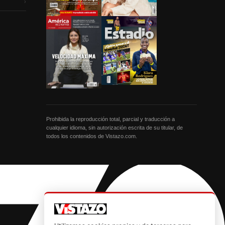
›
Prohibida la reproducción total, parcial y traducción a
cualquier idioma, sin autorización escrita de su titular, de
todos los contenidos de Vistazo.com.