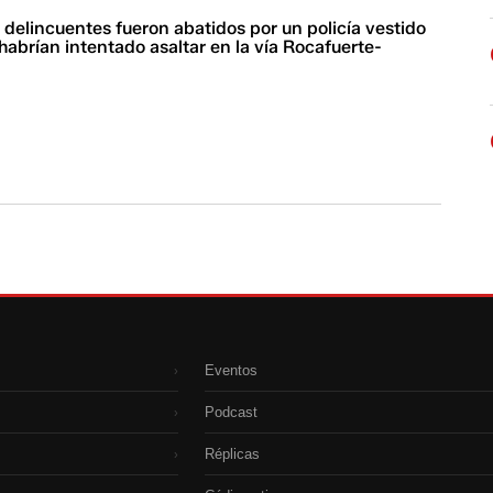
delincuentes fueron abatidos por un policía vestido
e habrían intentado asaltar en la vía Rocafuerte-
Eventos
›
Podcast
›
Réplicas
›