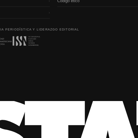
Código etico
›
›
IA PERIODÍSTICA Y LIDERAZGO EDITORIAL