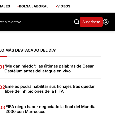
NALES
BOLSA LABORAL
VIDEOS
etenimiento
Suscríbete
LO MÁS DESTACADO DEL DÍA
"Me dan miedo": las últimas palabras de César
01
Gastélum antes del ataque en vivo
Emelec podrá habilitar sus fichajes tras quedar
02
libre de inhibiciones de la FIFA
FIFA niega haber negociado la final del Mundial
03
2030 con Marruecos