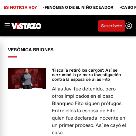
ES NOTICIA HOY
FENÓMENO DE EL NIÑO ECUADOR
CASO 
Suscríbete
VERÓNICA BRIONES
'Fiscalía retiró los cargos': Así se
derrumbó la primera investigación
contra la esposa de alias Fito
Alias Javi fue detenido, pero
otros implicados en el caso
Blanqueo Fito siguen prófugos.
Entre ellos la esposa de Fito,
quien fue declarada inocente en
un primer proceso. Así se cayó el
caso.