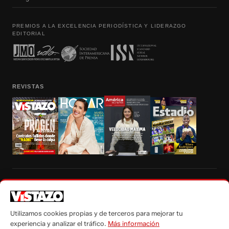
PREMIOS A LA EXCELENCIA PERIODÍSTICA Y LIDERAZGO
EDITORIAL
REVISTAS
Prohibida la reproducción total, parcial y traducción a cualquier idioma, sin
autorización escrita de su titular, de todos los contenidos de Vistazo.com.
Utilizamos cookies propias y de terceros para mejorar tu
experiencia y analizar el tráfico.
Más información