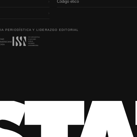
Código etico
›
›
IA PERIODÍSTICA Y LIDERAZGO EDITORIAL