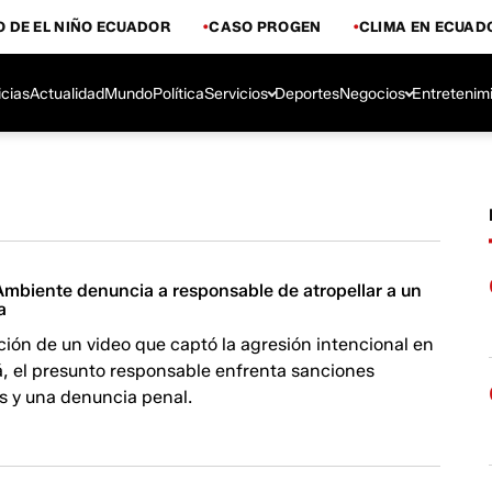
 DE EL NIÑO ECUADOR
CASO PROGEN
CLIMA EN ECUAD
icias
Actualidad
Mundo
Política
Servicios
Deportes
Negocios
Entretenim
 Ambiente denuncia a responsable de atropellar a un
a
zación de un video que captó la agresión intencional en
á, el presunto responsable enfrenta sanciones
s y una denuncia penal.