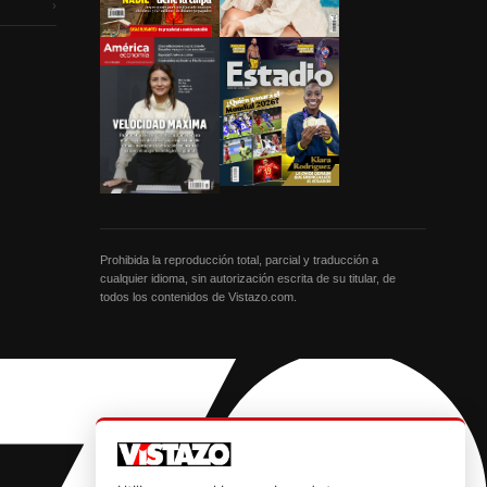
›
Prohibida la reproducción total, parcial y traducción a
cualquier idioma, sin autorización escrita de su titular, de
todos los contenidos de Vistazo.com.