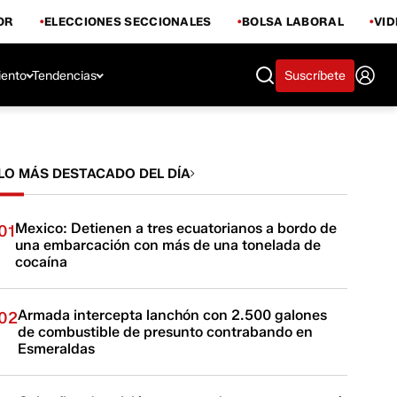
OR
ELECCIONES SECCIONALES
BOLSA LABORAL
VI
iento
Tendencias
Suscríbete
LO MÁS DESTACADO DEL DÍA
Mexico: Detienen a tres ecuatorianos a bordo de
01
una embarcación con más de una tonelada de
cocaína
Armada intercepta lanchón con 2.500 galones
02
de combustible de presunto contrabando en
Esmeraldas