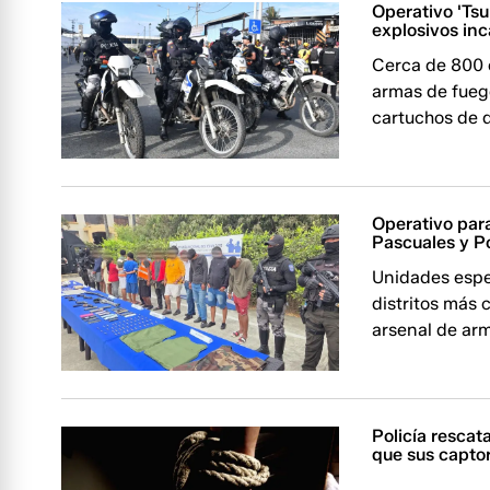
Operativo 'Ts
explosivos in
Cerca de 800 
armas de fueg
cartuchos de d
Operativo para
Pascuales y P
Unidades espec
distritos más 
arsenal de ar
Policía rescat
que sus captor