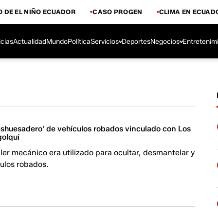
 DE EL NIÑO ECUADOR
CASO PROGEN
CLIMA EN ECUAD
icias
Actualidad
Mundo
Política
Servicios
Deportes
Negocios
Entretenim
shuesadero' de vehículos robados vinculado con Los
olquí
ller mecánico era utilizado para ocultar, desmantelar y
culos robados.