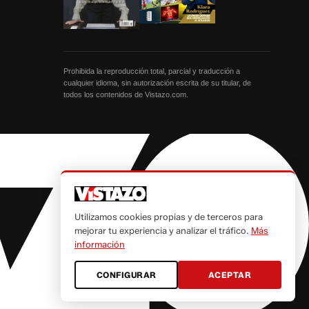
Prohibida la reproducción total, parcial y traducción a
cualquier idioma, sin autorización escrita de su titular, de
todos los contenidos de Vistazo.com.
Utilizamos cookies propias y de terceros para
mejorar tu experiencia y analizar el tráfico.
Más
información
CONFIGURAR
ACEPTAR