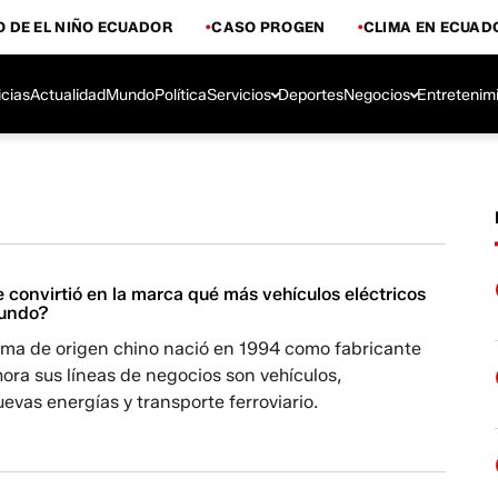
 DE EL NIÑO ECUADOR
CASO PROGEN
CLIMA EN ECUAD
icias
Actualidad
Mundo
Política
Servicios
Deportes
Negocios
Entretenim
convirtió en la marca qué más vehículos eléctricos
mundo?
irma de origen chino nació en 1994 como fabricante
hora sus líneas de negocios son vehículos,
uevas energías y transporte ferroviario.