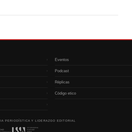
Eventos
›
Podcast
›
Réplicas
›
Código etico
›
›
IA PERIODÍSTICA Y LIDERAZGO EDITORIAL