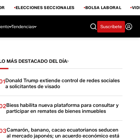
OR
ELECCIONES SECCIONALES
BOLSA LABORAL
VI
iento
Tendencias
Suscríbete
LO MÁS DESTACADO DEL DÍA
Donald Trump extiende control de redes sociales
01
a solicitantes de visado
Biess habilita nueva plataforma para consultar y
02
participar en remates de bienes inmuebles
Camarón, banano, cacao ecuatorianos seducen
03
al mercado japonés; un acuerdo económico está