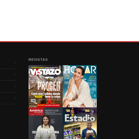
REVISTAS
›
›
›
›