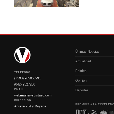
Últimas Noticias
Actualidad
Política
TELÉFONO
(+593) 985860991
Opinión
(042) 2327200
EMAIL
Deportes
webmaster@vistazo.com
DIRECCIÓN
PREMIOS A LA EXCELENC
Aguirre 734 y Boyacá