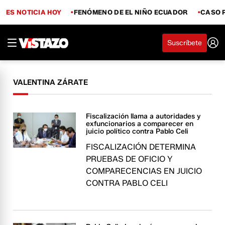
ES NOTICIA HOY
FENÓMENO DE EL NIÑO ECUADOR
CASO 
Suscríbete
VALENTINA ZÁRATE
Fiscalización llama a autoridades y
exfuncionarios a comparecer en
juicio político contra Pablo Celi
FISCALIZACIÓN DETERMINA
PRUEBAS DE OFICIO Y
COMPARECENCIAS EN JUICIO
CONTRA PABLO CELI