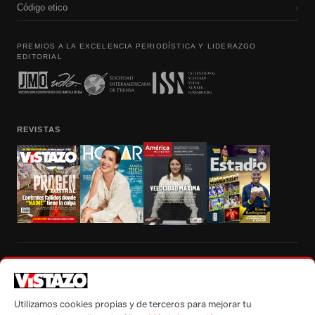
Código etico
›
PREMIOS A LA EXCELENCIA PERIODÍSTICA Y LIDERAZGO
EDITORIAL
REVISTAS
Prohibida la reproducción total, parcial y traducción a cualquier idioma, sin
autorización escrita de su titular, de todos los contenidos de Vistazo.com.
Utilizamos cookies propias y de terceros para mejorar tu