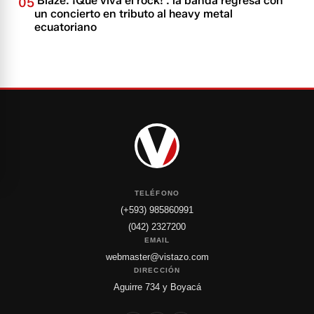
'Blaze: ¡Que viva el rock!': la banda regresa con
05
un concierto en tributo al heavy metal
ecuatoriano
TELÉFONO
(+593) 985860991
(042) 2327200
EMAIL
webmaster@vistazo.com
DIRECCIÓN
Aguirre 734 y Boyacá