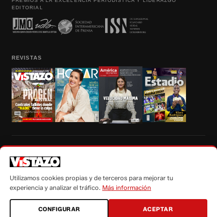
PREMIOS A LA EXCELENCIA PERIODÍSTICA Y LIDERAZGO
EDITORIAL
REVISTAS
Prohibida la reproducción total, parcial y traducción a cualquier idioma, sin
autorización escrita de su titular, de todos los contenidos de Vistazo.com.
Utilizamos cookies propias y de terceros para mejorar tu
experiencia y analizar el tráfico.
Más información
CONFIGURAR
ACEPTAR