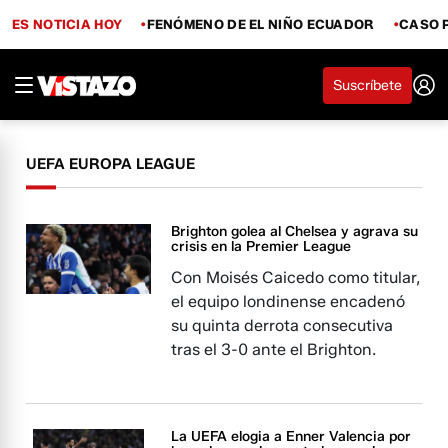
ES NOTICIA HOY
FENÓMENO DE EL NIÑO ECUADOR
CASO 
Suscríbete
UEFA EUROPA LEAGUE
Brighton golea al Chelsea y agrava su
crisis en la Premier League
Con Moisés Caicedo como titular,
el equipo londinense encadenó
su quinta derrota consecutiva
tras el 3-0 ante el Brighton.
La UEFA elogia a Enner Valencia por