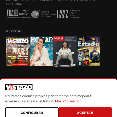
PREMIOS A LA EXCELENCIA PERIODÍSTICA Y LIDERAZGO
EDITORIAL
REVISTAS
Prohibida la reproducción total, parcial y traducción a cualquier idioma, sin
autorización escrita de su titular, de todos los contenidos de Vistazo.com.
Utilizamos cookies propias y de terceros para mejorar tu
experiencia y analizar el tráfico.
Más información
CONFIGURAR
ACEPTAR