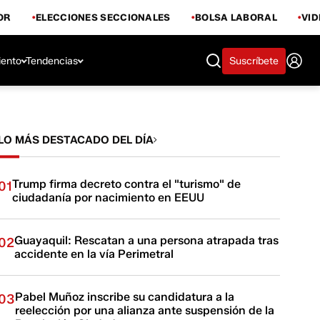
OR
ELECCIONES SECCIONALES
BOLSA LABORAL
VI
iento
Tendencias
Suscríbete
LO MÁS DESTACADO DEL DÍA
Trump firma decreto contra el "turismo" de
01
ciudadanía por nacimiento en EEUU
Guayaquil: Rescatan a una persona atrapada tras
02
accidente en la vía Perimetral
Pabel Muñoz inscribe su candidatura a la
03
reelección por una alianza ante suspensión de la