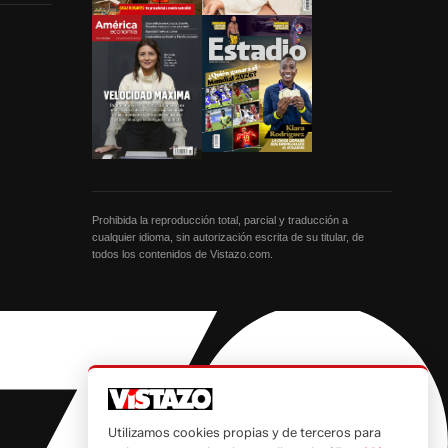
Prohibida la reproducción total, parcial y traducción a
cualquier idioma, sin autorización escrita de su titular, de
todos los contenidos de Vistazo.com.
Utilizamos cookies propias y de terceros para