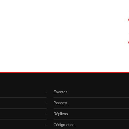
Eventos
›
Podcast
›
Réplicas
›
Código etico
›