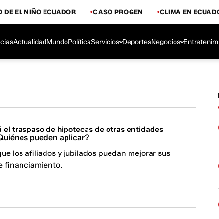
 DE EL NIÑO ECUADOR
CASO PROGEN
CLIMA EN ECUAD
icias
Actualidad
Mundo
Política
Servicios
Deportes
Negocios
Entretenim
á el traspaso de hipotecas de otras entidades
¿Quiénes pueden aplicar?
 que los afiliados y jubilados puedan mejorar sus
e financiamiento.