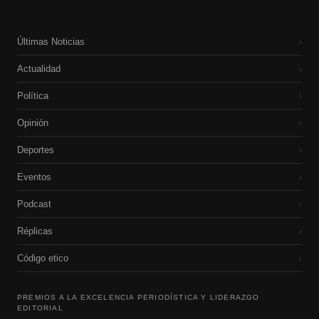
Últimas Noticias
›
Actualidad
›
Política
›
Opinión
›
Deportes
›
Eventos
›
Podcast
›
Réplicas
›
Código etico
›
PREMIOS A LA EXCELENCIA PERIODÍSTICA Y LIDERAZGO
EDITORIAL