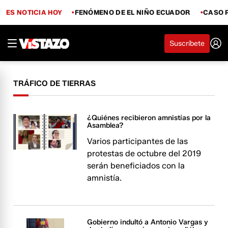
ES NOTICIA HOY
FENÓMENO DE EL NIÑO ECUADOR
CASO 
Suscríbete
TRÁFICO DE TIERRAS
¿Quiénes recibieron amnistías por la
Asamblea?
Varios participantes de las
protestas de octubre del 2019
serán beneficiados con la
amnistía.
Gobierno indultó a Antonio Vargas y