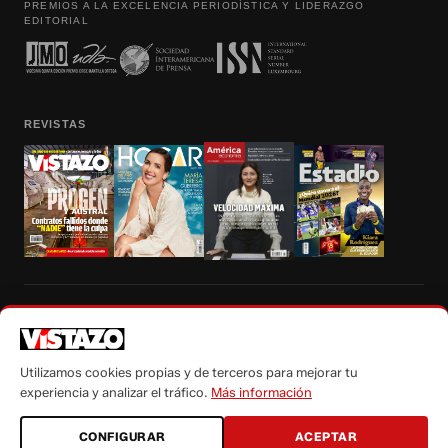
PREMIOS A LA EXCELENCIA PERIODÍSTICA Y LIDERAZGO
EDITORIAL
REVISTAS
Prohibida la reproducción total, parcial y traducción a cualquier idioma, sin
autorización escrita de su titular, de todos los contenidos de Vistazo.com.
Utilizamos cookies propias y de terceros para mejorar tu
experiencia y analizar el tráfico.
Más información
CONFIGURAR
ACEPTAR