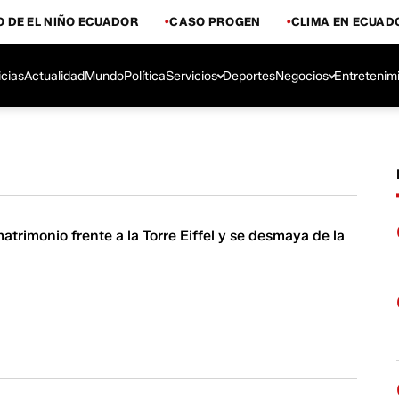
 DE EL NIÑO ECUADOR
CASO PROGEN
CLIMA EN ECUAD
icias
Actualidad
Mundo
Política
Servicios
Deportes
Negocios
Entretenim
trimonio frente a la Torre Eiffel y se desmaya de la