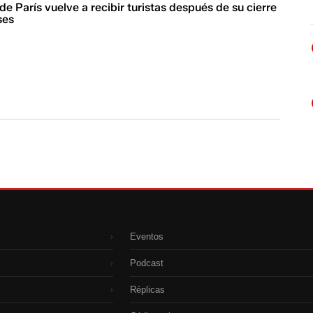
 de París vuelve a recibir turistas después de su cierre
ses
Eventos
›
Podcast
›
Réplicas
›