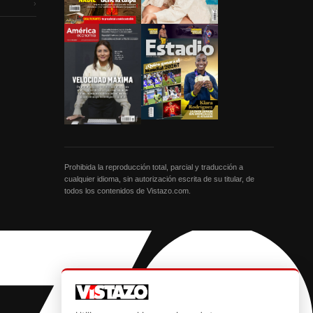
›
Prohibida la reproducción total, parcial y traducción a
cualquier idioma, sin autorización escrita de su titular, de
todos los contenidos de Vistazo.com.