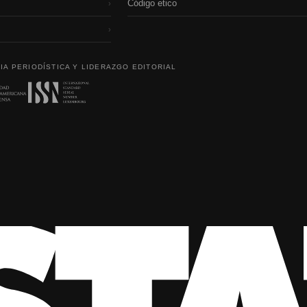
Código etico
›
›
IA PERIODÍSTICA Y LIDERAZGO EDITORIAL