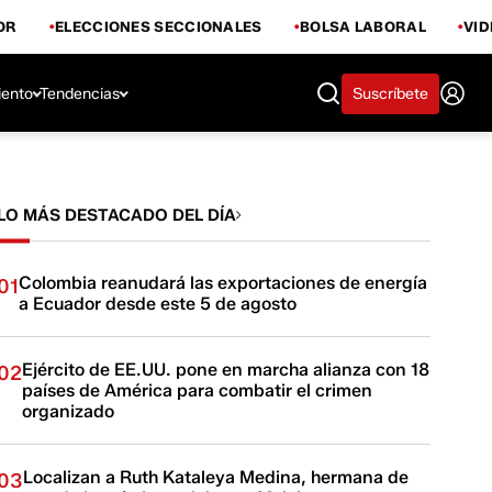
OR
ELECCIONES SECCIONALES
BOLSA LABORAL
VI
iento
Tendencias
Suscríbete
LO MÁS DESTACADO DEL DÍA
Colombia reanudará las exportaciones de energía
01
a Ecuador desde este 5 de agosto
Ejército de EE.UU. pone en marcha alianza con 18
02
países de América para combatir el crimen
organizado
Localizan a Ruth Kataleya Medina, hermana de
03