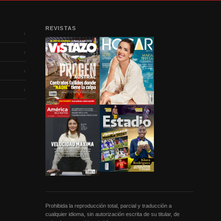
REVISTAS
›
›
›
›
Prohibida la reproducción total, parcial y traducción a
cualquier idioma, sin autorización escrita de su titular, de