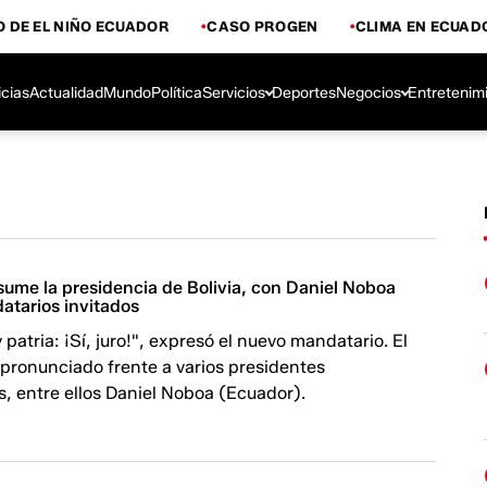
 DE EL NIÑO ECUADOR
CASO PROGEN
CLIMA EN ECUAD
icias
Actualidad
Mundo
Política
Servicios
Deportes
Negocios
Entretenim
sume la presidencia de Bolivia, con Daniel Noboa
atarios invitados
y patria: ¡Sí, juro!", expresó el nuevo mandatario. El
pronunciado frente a varios presidentes
, entre ellos Daniel Noboa (Ecuador).