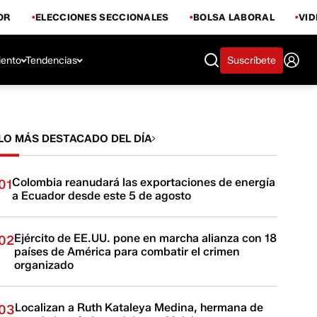
OR
ELECCIONES SECCIONALES
BOLSA LABORAL
VI
iento
Tendencias
Suscríbete
LO MÁS DESTACADO DEL DÍA
Colombia reanudará las exportaciones de energía
01
a Ecuador desde este 5 de agosto
Ejército de EE.UU. pone en marcha alianza con 18
02
países de América para combatir el crimen
organizado
Localizan a Ruth Kataleya Medina, hermana de
03