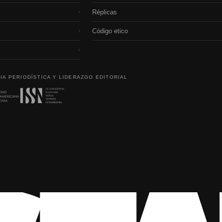
Réplicas
›
Código etico
›
›
IA PERIODÍSTICA Y LIDERAZGO EDITORIAL