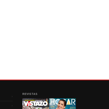
REVISTAS
›
›