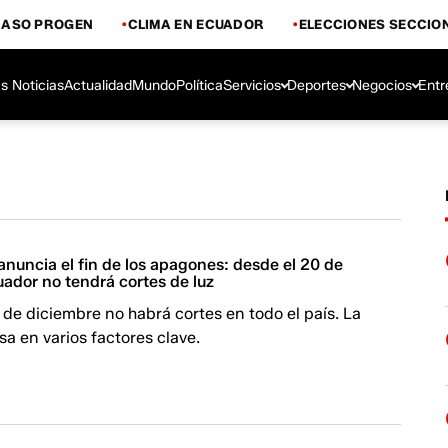
CASO PROGEN
CLIMA EN ECUADOR
ELECCIONES SECCIO
s Noticias
Actualidad
Mundo
Política
Servicios
Deportes
Negocios
Entr
nuncia el fin de los apagones: desde el 20 de
ador no tendrá cortes de luz
0 de diciembre no habrá cortes en todo el país. La
sa en varios factores clave.