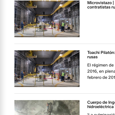
Microvistazo | 
contratistas r
Toachi Pilatón
rusas
El régimen de
2016, en plen
febrero de 201
Cuerpo de Ingen
hidroeléctrica
'La culminaci