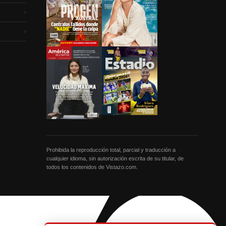
›
›
Prohibida la reproducción total, parcial y traducción a
cualquier idioma, sin autorización escrita de su titular, de
todos los contenidos de Vistazo.com.