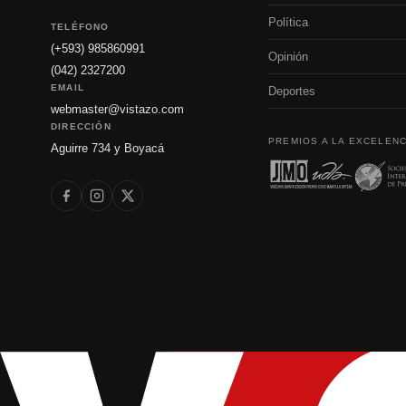
Política
TELÉFONO
(+593) 985860991
Opinión
(042) 2327200
EMAIL
Deportes
webmaster@vistazo.com
DIRECCIÓN
PREMIOS A LA EXCELENC
Aguirre 734 y Boyacá