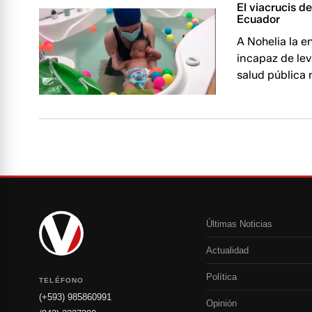
El viacrucis 
Ecuador
A Nohelia la e
incapaz de lev
salud pública 
Últimas Noticias
Actualidad
Política
TELÉFONO
(+593) 985860991
Opinión