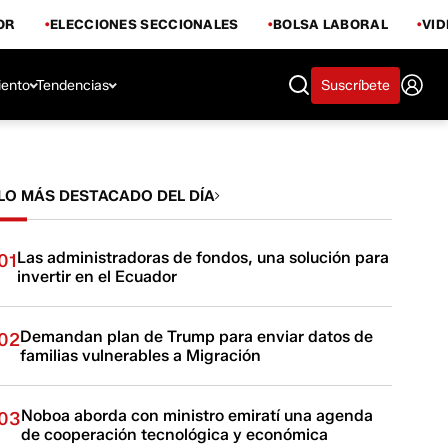
OR
ELECCIONES SECCIONALES
BOLSA LABORAL
VI
iento
Tendencias
Suscríbete
LO MÁS DESTACADO DEL DÍA
Las administradoras de fondos, una solución para
01
invertir en el Ecuador
Demandan plan de Trump para enviar datos de
02
familias vulnerables a Migración
Noboa aborda con ministro emiratí una agenda
03
de cooperación tecnológica y económica