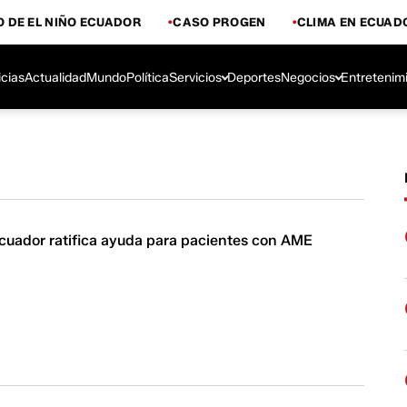
 DE EL NIÑO ECUADOR
CASO PROGEN
CLIMA EN ECUAD
icias
Actualidad
Mundo
Política
Servicios
Deportes
Negocios
Entretenim
cuador ratifica ayuda para pacientes con AME