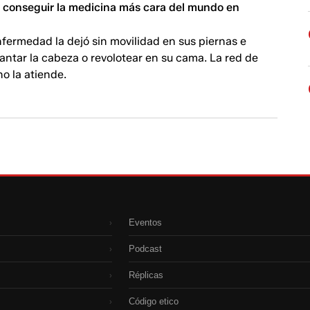
de conseguir la medicina más cara del mundo en
nfermedad la dejó sin movilidad en sus piernas e
antar la cabeza o revolotear en su cama. La red de
no la atiende.
Eventos
›
Podcast
›
Réplicas
›
Código etico
›