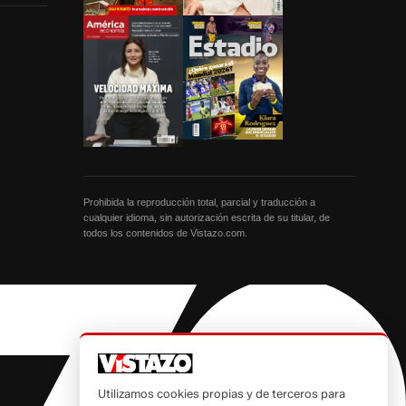
Prohibida la reproducción total, parcial y traducción a
cualquier idioma, sin autorización escrita de su titular, de
todos los contenidos de Vistazo.com.
Utilizamos cookies propias y de terceros para