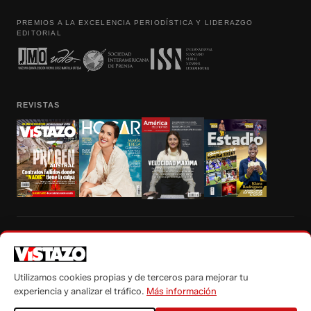
PREMIOS A LA EXCELENCIA PERIODÍSTICA Y LIDERAZGO
EDITORIAL
REVISTAS
Prohibida la reproducción total, parcial y traducción a cualquier idioma, sin
autorización escrita de su titular, de todos los contenidos de Vistazo.com.
Utilizamos cookies propias y de terceros para mejorar tu
experiencia y analizar el tráfico.
Más información