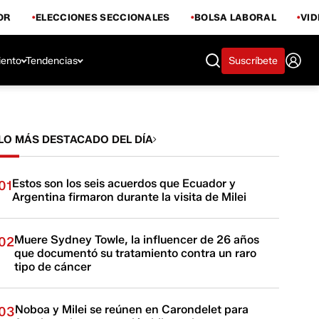
OR
ELECCIONES SECCIONALES
BOLSA LABORAL
VI
iento
Tendencias
Suscríbete
LO MÁS DESTACADO DEL DÍA
Estos son los seis acuerdos que Ecuador y
01
Argentina firmaron durante la visita de Milei
Muere Sydney Towle, la influencer de 26 años
02
que documentó su tratamiento contra un raro
tipo de cáncer
Noboa y Milei se reúnen en Carondelet para
03