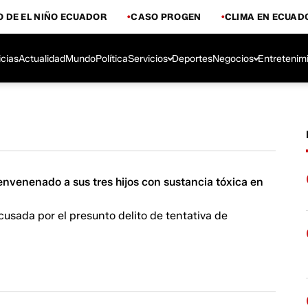
 DE EL NIÑO ECUADOR
CASO PROGEN
CLIMA EN ECUAD
icias
Actualidad
Mundo
Política
Servicios
Deportes
Negocios
Entretenim
nvenenado a sus tres hijos con sustancia tóxica en
cusada por el presunto delito de tentativa de