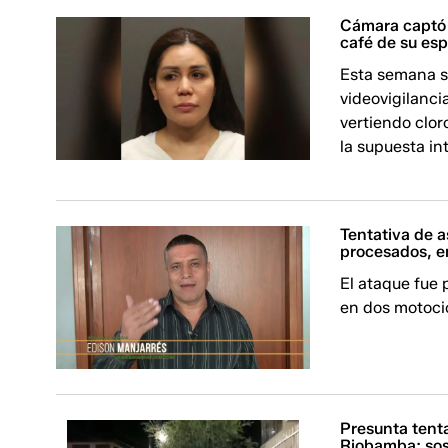
Cámara captó 
café de su es
Esta semana s
videovigilanc
vertiendo clor
la supuesta in
Tentativa de 
procesados, e
El ataque fue
en dos motoci
Presunta tent
Riobamba; so