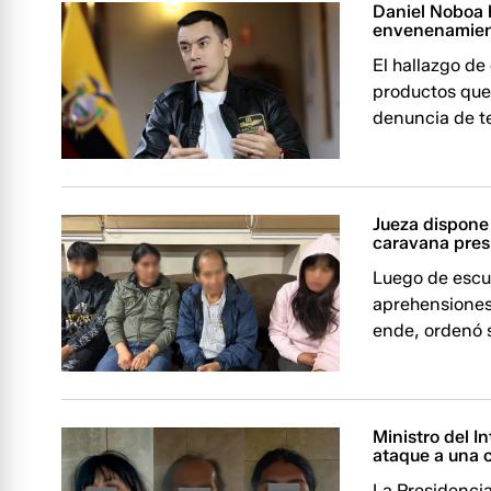
Daniel Noboa h
envenenamient
El hallazgo d
productos que 
denuncia de te
Jueza dispone 
caravana pres
Luego de escuc
aprehensiones 
ende, ordenó s
Ministro del I
ataque a una 
La Presidencia