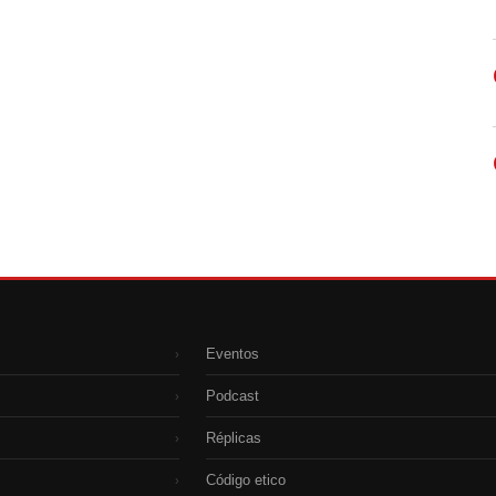
Eventos
›
Podcast
›
Réplicas
›
Código etico
›