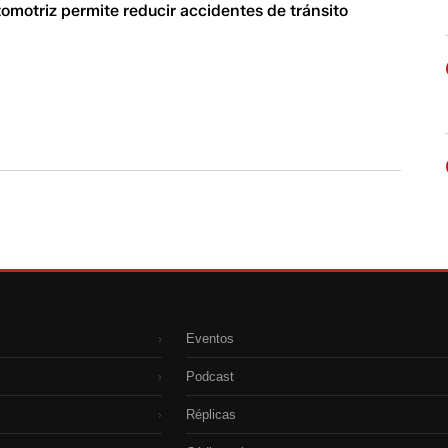
omotriz permite reducir accidentes de tránsito
Eventos
›
Podcast
›
Réplicas
›