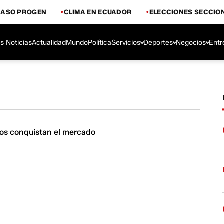
CASO PROGEN
CLIMA EN ECUADOR
ELECCIONES SECCIO
s Noticias
Actualidad
Mundo
Política
Servicios
Deportes
Negocios
Entr
nos conquistan el mercado