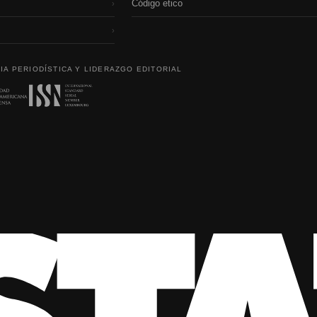
Código etico
›
›
IA PERIODÍSTICA Y LIDERAZGO EDITORIAL