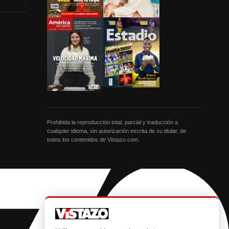
›
Prohibida la reproducción total, parcial y traducción a
cualquier idioma, sin autorización escrita de su titular, de
todos los contenidos de Vistazo.com.