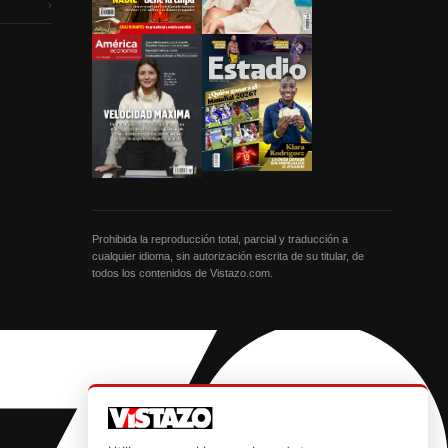
›
Prohibida la reproducción total, parcial y traducción a
cualquier idioma, sin autorización escrita de su titular, de
todos los contenidos de Vistazo.com.