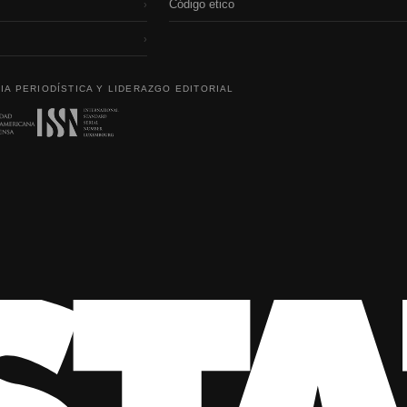
Código etico
›
›
IA PERIODÍSTICA Y LIDERAZGO EDITORIAL