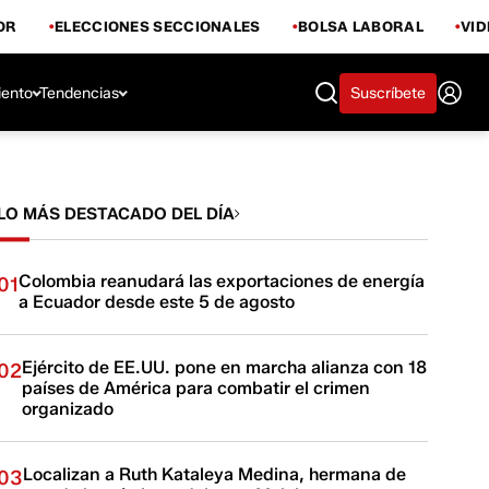
OR
ELECCIONES SECCIONALES
BOLSA LABORAL
VI
iento
Tendencias
Suscríbete
LO MÁS DESTACADO DEL DÍA
Colombia reanudará las exportaciones de energía
01
a Ecuador desde este 5 de agosto
Ejército de EE.UU. pone en marcha alianza con 18
02
países de América para combatir el crimen
organizado
Localizan a Ruth Kataleya Medina, hermana de
03