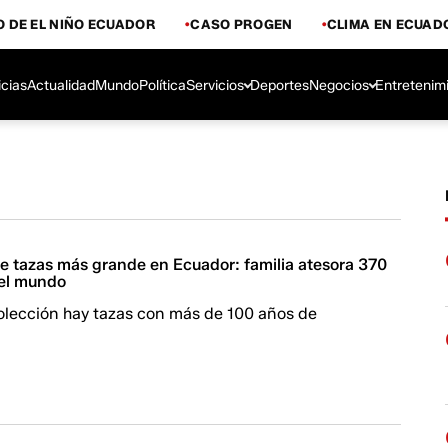
 DE EL NIÑO ECUADOR
CASO PROGEN
CLIMA EN ECUAD
icias
Actualidad
Mundo
Política
Servicios
Deportes
Negocios
Entretenim
de tazas más grande en Ecuador: familia atesora 370
 el mundo
colección hay tazas con más de 100 años de