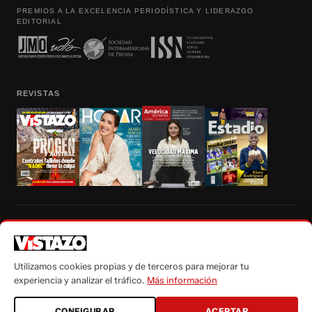
PREMIOS A LA EXCELENCIA PERIODÍSTICA Y LIDERAZGO
EDITORIAL
REVISTAS
Prohibida la reproducción total, parcial y traducción a cualquier idioma, sin
autorización escrita de su titular, de todos los contenidos de Vistazo.com.
Utilizamos cookies propias y de terceros para mejorar tu
experiencia y analizar el tráfico.
Más información
CONFIGURAR
ACEPTAR