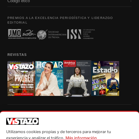
Código etico
›
PREMIOS A LA EXCELENCIA PERIODÍSTICA Y LIDERAZGO
EDITORIAL
REVISTAS
Prohibida la reproducción total, parcial y traducción a cualquier idioma, sin
autorización escrita de su titular, de todos los contenidos de Vistazo.com.
Utilizamos cookies propias y de terceros para mejorar tu
experiencia y analizar el tráfico.
Más información