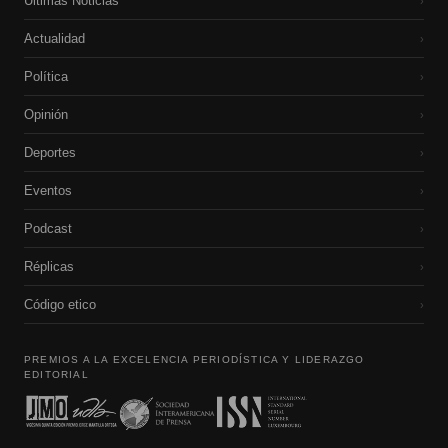
Últimas Noticias
›
Actualidad
›
Política
›
Opinión
›
Deportes
›
Eventos
›
Podcast
›
Réplicas
›
Código etico
›
PREMIOS A LA EXCELENCIA PERIODÍSTICA Y LIDERAZGO
EDITORIAL