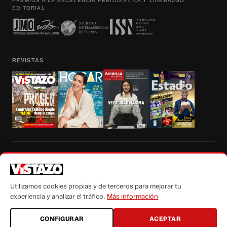
PREMIOS A LA EXCELENCIA PERIODÍSTICA Y LIDERAZGO
EDITORIAL
REVISTAS
Prohibida la reproducción total, parcial y traducción a cualquier idioma, sin
autorización escrita de su titular, de todos los contenidos de Vistazo.com.
Utilizamos cookies propias y de terceros para mejorar tu
experiencia y analizar el tráfico.
Más información
CONFIGURAR
ACEPTAR