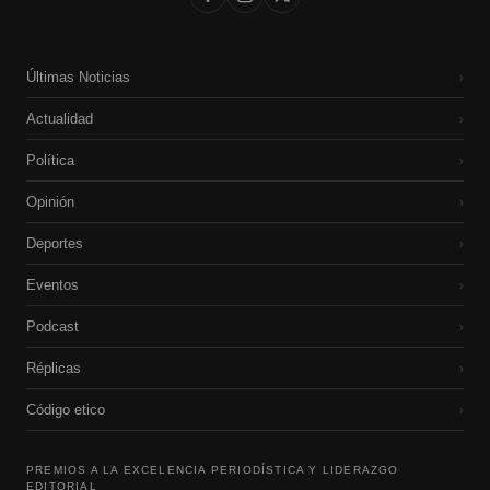
Últimas Noticias
›
Actualidad
›
Política
›
Opinión
›
Deportes
›
Eventos
›
Podcast
›
Réplicas
›
Código etico
›
PREMIOS A LA EXCELENCIA PERIODÍSTICA Y LIDERAZGO
EDITORIAL