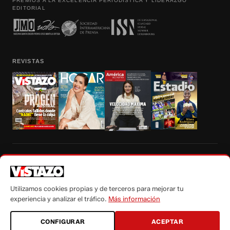
PREMIOS A LA EXCELENCIA PERIODÍSTICA Y LIDERAZGO
EDITORIAL
REVISTAS
Prohibida la reproducción total, parcial y traducción a cualquier idioma, sin
autorización escrita de su titular, de todos los contenidos de Vistazo.com.
Utilizamos cookies propias y de terceros para mejorar tu
experiencia y analizar el tráfico.
Más información
CONFIGURAR
ACEPTAR