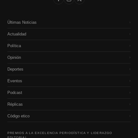
Últimas Noticias
›
Actualidad
›
Política
›
Opinión
›
Deportes
›
Eventos
›
Podcast
›
Réplicas
›
Código etico
›
PREMIOS A LA EXCELENCIA PERIODÍSTICA Y LIDERAZGO
EDITORIAL