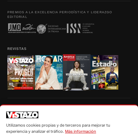
PREMIOS A LA EXCELENCIA PERIODÍSTICA Y LIDERAZGO
EDITORIAL
REVISTAS
Prohibida la reproducción total, parcial y traducción a cualquier idioma, sin
autorización escrita de su titular, de todos los contenidos de Vistazo.com.
Utilizamos cookies propias y de terceros para mejorar tu
experiencia y analizar el tráfico.
Más información