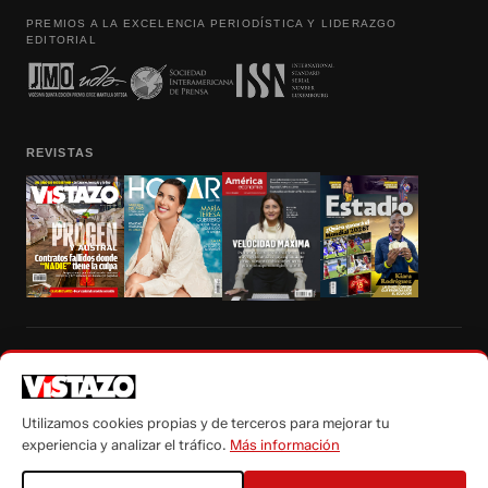
PREMIOS A LA EXCELENCIA PERIODÍSTICA Y LIDERAZGO
EDITORIAL
REVISTAS
Prohibida la reproducción total, parcial y traducción a cualquier idioma, sin
autorización escrita de su titular, de todos los contenidos de Vistazo.com.
Utilizamos cookies propias y de terceros para mejorar tu
experiencia y analizar el tráfico.
Más información