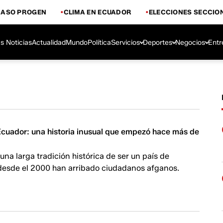
CASO PROGEN
CLIMA EN ECUADOR
ELECCIONES SECCIO
s Noticias
Actualidad
Mundo
Política
Servicios
Deportes
Negocios
Entr
Ecuador: una historia inusual que empezó hace más de
una larga tradición histórica de ser un país de
 desde el 2000 han arribado ciudadanos afganos.