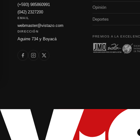
(+593) 985860991
Opinión
(042) 2327200
EMAIL
Deportes
webmaster@vistazo.com
DIRECCIÓN
PREMIOS A LA EXCELENC
Aguirre 734 y Boyacá