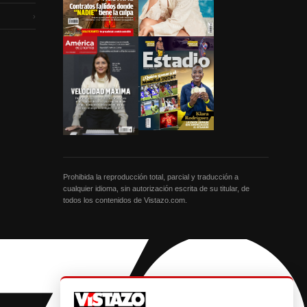
›
Prohibida la reproducción total, parcial y traducción a
cualquier idioma, sin autorización escrita de su titular, de
todos los contenidos de Vistazo.com.