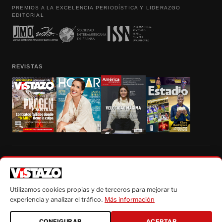
PREMIOS A LA EXCELENCIA PERIODÍSTICA Y LIDERAZGO
EDITORIAL
REVISTAS
Prohibida la reproducción total, parcial y traducción a cualquier idioma, sin
autorización escrita de su titular, de todos los contenidos de Vistazo.com.
Utilizamos cookies propias y de terceros para mejorar tu
experiencia y analizar el tráfico.
Más información
CONFIGURAR
ACEPTAR