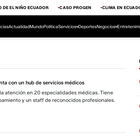
 DE EL NIÑO ECUADOR
CASO PROGEN
CLIMA EN ECUAD
icias
Actualidad
Mundo
Política
Servicios
Deportes
Negocios
Entretenim
nta con un hub de servicios médicos
a atención en 20 especialidades médicas. Tiene
amiento y un staff de reconocidos profesionales.