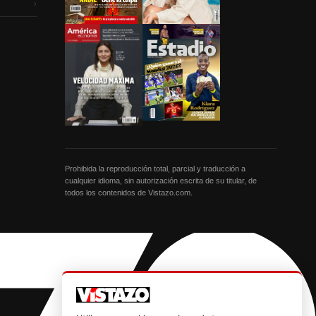
›
Prohibida la reproducción total, parcial y traducción a
cualquier idioma, sin autorización escrita de su titular, de
todos los contenidos de Vistazo.com.