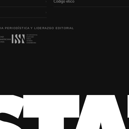
Código etico
›
›
IA PERIODÍSTICA Y LIDERAZGO EDITORIAL