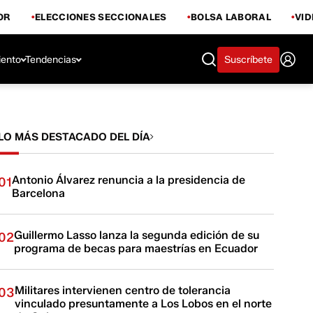
OR
ELECCIONES SECCIONALES
BOLSA LABORAL
VI
iento
Tendencias
Suscríbete
LO MÁS DESTACADO DEL DÍA
Antonio Álvarez renuncia a la presidencia de
01
Barcelona
Guillermo Lasso lanza la segunda edición de su
02
programa de becas para maestrías en Ecuador
Militares intervienen centro de tolerancia
03
vinculado presuntamente a Los Lobos en el norte