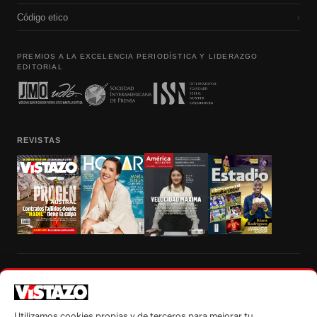
Código etico
›
PREMIOS A LA EXCELENCIA PERIODÍSTICA Y LIDERAZGO
EDITORIAL
REVISTAS
Prohibida la reproducción total, parcial y traducción a cualquier idioma, sin
autorización escrita de su titular, de todos los contenidos de Vistazo.com.
Utilizamos cookies propias y de terceros para mejorar tu