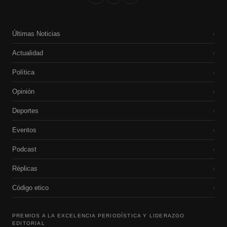
Últimas Noticias
›
Actualidad
›
Política
›
Opinión
›
Deportes
›
Eventos
›
Podcast
›
Réplicas
›
Código etico
›
PREMIOS A LA EXCELENCIA PERIODÍSTICA Y LIDERAZGO
EDITORIAL