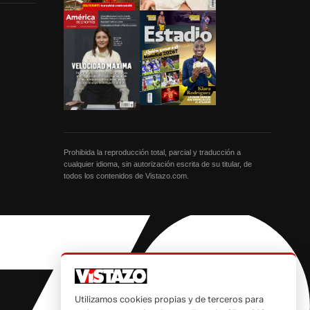
Prohibida la reproducción total, parcial y traducción a
cualquier idioma, sin autorización escrita de su titular, de
todos los contenidos de Vistazo.com.
Utilizamos cookies propias y de terceros para