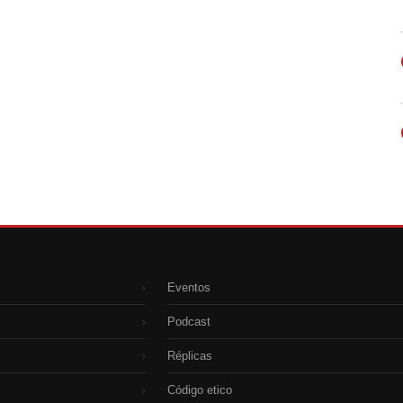
Eventos
›
Podcast
›
Réplicas
›
Código etico
›