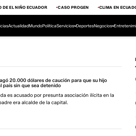
 DE EL NIÑO ECUADOR
CASO PROGEN
CLIMA EN ECUAD
icias
Actualidad
Mundo
Política
Servicios
Deportes
Negocios
Entretenim
agó 20.000 dólares de caución para que su hijo
l país sin que sea detenido
a es acusado por presunta asociación ilícita en la
adre era alcalde de la capital.