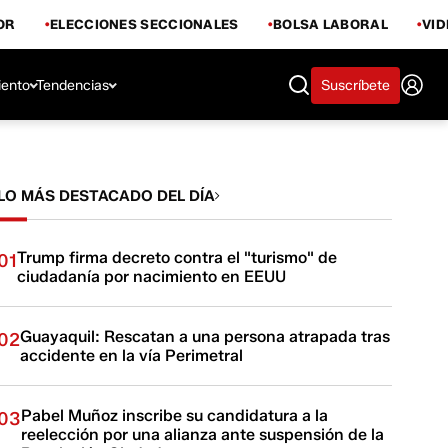
OR
ELECCIONES SECCIONALES
BOLSA LABORAL
VI
iento
Tendencias
Suscríbete
LO MÁS DESTACADO DEL DÍA
Trump firma decreto contra el "turismo" de
01
ciudadanía por nacimiento en EEUU
Guayaquil: Rescatan a una persona atrapada tras
02
accidente en la vía Perimetral
Pabel Muñoz inscribe su candidatura a la
03
reelección por una alianza ante suspensión de la