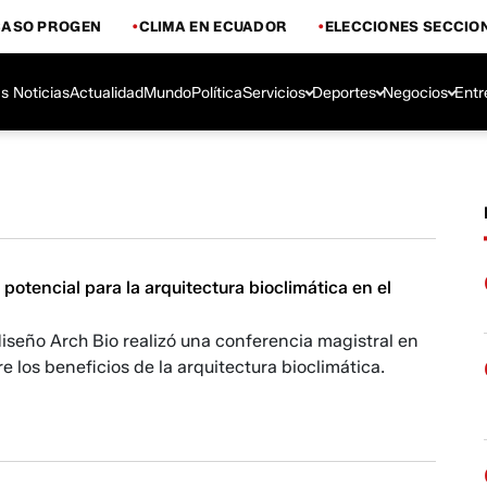
CASO PROGEN
CLIMA EN ECUADOR
ELECCIONES SECCIO
s Noticias
Actualidad
Mundo
Política
Servicios
Deportes
Negocios
Entr
 potencial para la arquitectura bioclimática en el
diseño Arch Bio realizó una conferencia magistral en
e los beneficios de la arquitectura bioclimática.