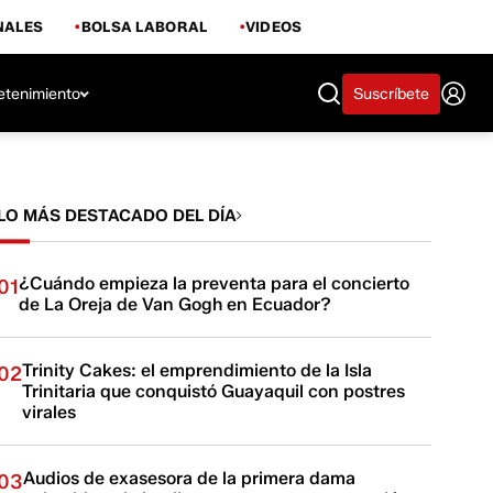
NALES
BOLSA LABORAL
VIDEOS
etenimiento
Suscríbete
LO MÁS DESTACADO DEL DÍA
¿Cuándo empieza la preventa para el concierto
01
de La Oreja de Van Gogh en Ecuador?
Trinity Cakes: el emprendimiento de la Isla
02
Trinitaria que conquistó Guayaquil con postres
virales
Audios de exasesora de la primera dama
03