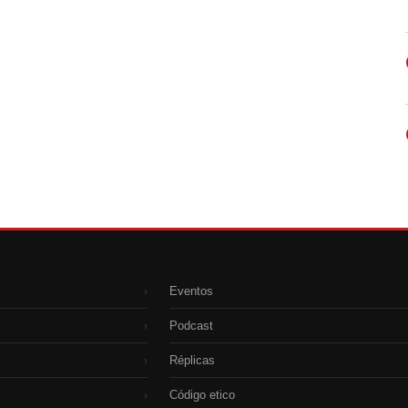
Eventos
›
Podcast
›
Réplicas
›
Código etico
›