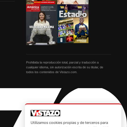
Prohibida la reproducción total, parcial y traducción a
cualquier idioma, sin autorización escrita de su titular, de
todos los contenidos de Vistazo.com.
Utilizamos cookies propias y de terceros para