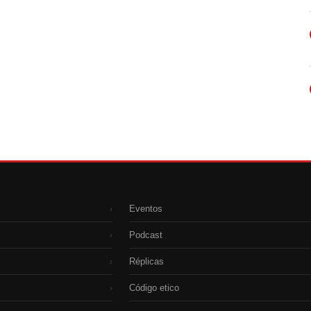
Eventos
›
Podcast
›
Réplicas
›
Código etico
›