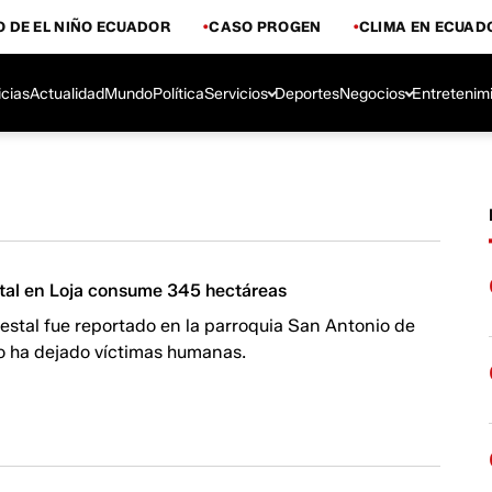
 DE EL NIÑO ECUADOR
CASO PROGEN
CLIMA EN ECUAD
icias
Actualidad
Mundo
Política
Servicios
Deportes
Negocios
Entretenim
stal en Loja consume 345 hectáreas
restal fue reportado en la parroquia San Antonio de
no ha dejado víctimas humanas.