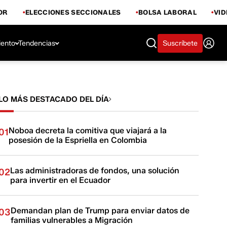
OR
ELECCIONES SECCIONALES
BOLSA LABORAL
VI
iento
Tendencias
Suscríbete
LO MÁS DESTACADO DEL DÍA
Noboa decreta la comitiva que viajará a la
01
posesión de la Espriella en Colombia
Las administradoras de fondos, una solución
02
para invertir en el Ecuador
Demandan plan de Trump para enviar datos de
03
familias vulnerables a Migración