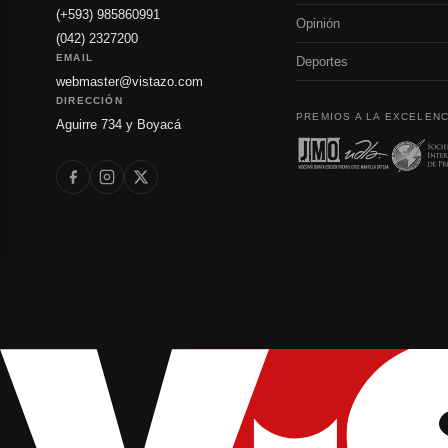
(+593) 985860991
Opinión
(042) 2327200
EMAIL
Deportes
webmaster@vistazo.com
DIRECCIÓN
PREMIOS A LA EXCELENC
Aguirre 734 y Boyacá