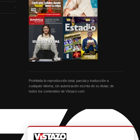
›
Prohibida la reproducción total, parcial y traducción a
cualquier idioma, sin autorización escrita de su titular, de
todos los contenidos de Vistazo.com.