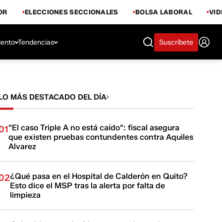
OR
ELECCIONES SECCIONALES
BOLSA LABORAL
VI
iento
Tendencias
Suscríbete
LO MÁS DESTACADO DEL DÍA
"El caso Triple A no está caído": fiscal asegura
01
que existen pruebas contundentes contra Aquiles
Alvarez
¿Qué pasa en el Hospital de Calderón en Quito?
02
Esto dice el MSP tras la alerta por falta de
limpieza