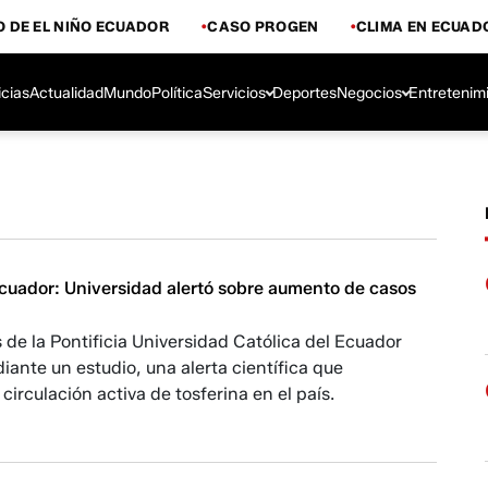
 DE EL NIÑO ECUADOR
CASO PROGEN
CLIMA EN ECUAD
icias
Actualidad
Mundo
Política
Servicios
Deportes
Negocios
Entretenim
Ecuador: Universidad alertó sobre aumento de casos
 de la Pontificia Universidad Católica del Ecuador
iante un estudio, una alerta científica que
circulación activa de tosferina en el país.