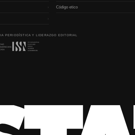
Código etico
›
›
IA PERIODÍSTICA Y LIDERAZGO EDITORIAL