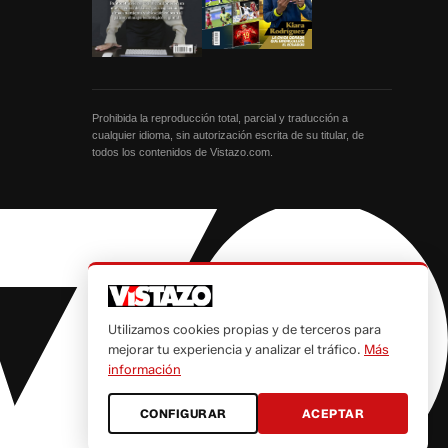
Prohibida la reproducción total, parcial y traducción a
cualquier idioma, sin autorización escrita de su titular, de
todos los contenidos de Vistazo.com.
Utilizamos cookies propias y de terceros para
mejorar tu experiencia y analizar el tráfico.
Más
información
CONFIGURAR
ACEPTAR