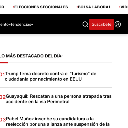
OR
ELECCIONES SECCIONALES
BOLSA LABORAL
VI
iento
Tendencias
Suscríbete
LO MÁS DESTACADO DEL DÍA
Trump firma decreto contra el "turismo" de
01
ciudadanía por nacimiento en EEUU
Guayaquil: Rescatan a una persona atrapada tras
02
accidente en la vía Perimetral
Pabel Muñoz inscribe su candidatura a la
03
reelección por una alianza ante suspensión de la