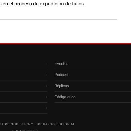
s en el proceso de expedición de fallos.
Eventos
›
Podcast
›
Réplicas
›
Código etico
›
›
IA PERIODÍSTICA Y LIDERAZGO EDITORIAL