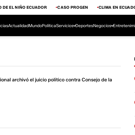
 DE EL NIÑO ECUADOR
CASO PROGEN
CLIMA EN ECUAD
icias
Actualidad
Mundo
Política
Servicios
Deportes
Negocios
Entretenim
nal archivó el juicio político contra Consejo de la