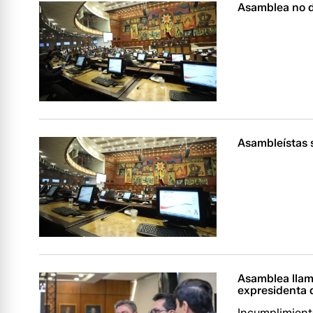
Asamblea no de
Asambleístas 
Asamblea llama
expresidenta d
Incumplimient