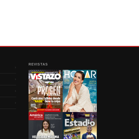
REVISTAS
›
›
›
›