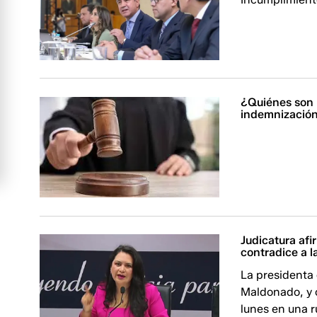
¿Quiénes son 
indemnizació
Judicatura afi
contradice a l
La presidenta 
Maldonado, y o
lunes en una 