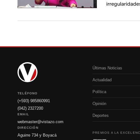
irregularidade
Últimas Noticias
Actualidad
Política
TELÉFONO
(+593) 985860991
Opinión
(042) 2327200
EMAIL
Deportes
webmaster@vistazo.com
DIRECCIÓN
PREMIOS A LA EXCELENC
Aguirre 734 y Boyacá