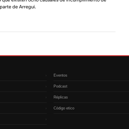
parte de Arregui.
Eventos
›
Podcast
›
Réplicas
›
Código etico
›
›