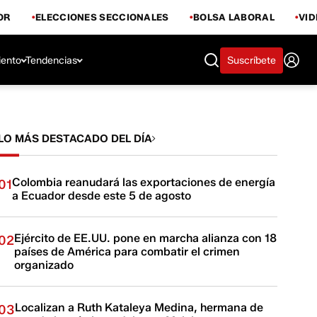
OR
ELECCIONES SECCIONALES
BOLSA LABORAL
VI
iento
Tendencias
Suscríbete
LO MÁS DESTACADO DEL DÍA
Colombia reanudará las exportaciones de energía
01
a Ecuador desde este 5 de agosto
Ejército de EE.UU. pone en marcha alianza con 18
02
países de América para combatir el crimen
organizado
Localizan a Ruth Kataleya Medina, hermana de
03