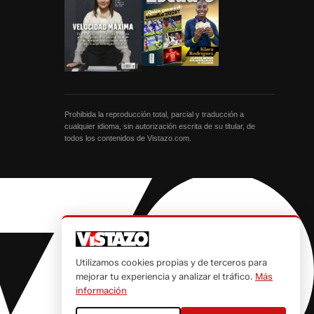
Prohibida la reproducción total, parcial y traducción a
cualquier idioma, sin autorización escrita de su titular, de
todos los contenidos de Vistazo.com.
Utilizamos cookies propias y de terceros para
mejorar tu experiencia y analizar el tráfico.
Más
información