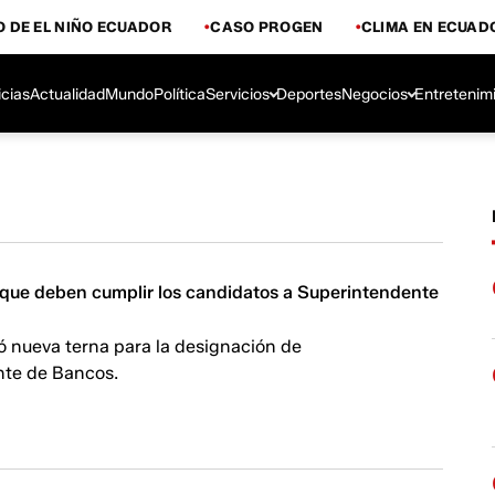
 DE EL NIÑO ECUADOR
CASO PROGEN
CLIMA EN ECUAD
icias
Actualidad
Mundo
Política
Servicios
Deportes
Negocios
Entretenim
s que deben cumplir los candidatos a Superintendente
ó nueva terna para la designación de
te de Bancos.