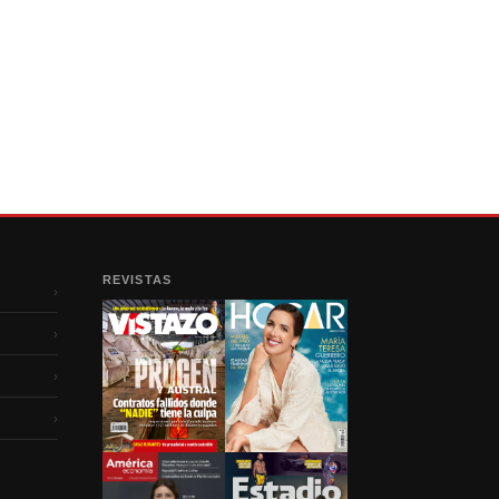
REVISTAS
›
›
›
›