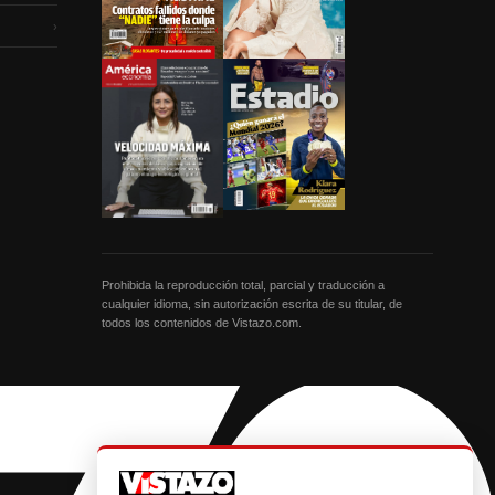
›
Prohibida la reproducción total, parcial y traducción a
cualquier idioma, sin autorización escrita de su titular, de
todos los contenidos de Vistazo.com.