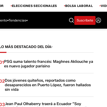
OR
ELECCIONES SECCIONALES
BOLSA LABORAL
VI
iento
Tendencias
Suscríbete
LO MÁS DESTACADO DEL DÍA
PSG suma talento francés: Maghnes Akliouche ya
01
es nuevo jugador parisino
Dos jóvenes quiteños, reportados como
02
desaparecidos en Puerto López, fueron hallados
sin vida
Jean Paul Olhaberry traerá a Ecuador “Soy
03