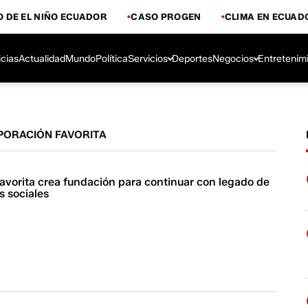
 DE EL NIÑO ECUADOR
CASO PROGEN
CLIMA EN ECUAD
icias
Actualidad
Mundo
Política
Servicios
Deportes
Negocios
Entretenim
PORACIÓN FAVORITA
avorita crea fundación para continuar con legado de
s sociales