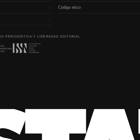
Código etico
›
›
IA PERIODÍSTICA Y LIDERAZGO EDITORIAL