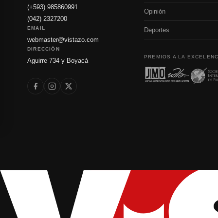
(+593) 985860991
Opinión
(042) 2327200
EMAIL
Deportes
webmaster@vistazo.com
DIRECCIÓN
PREMIOS A LA EXCELENC
Aguirre 734 y Boyacá