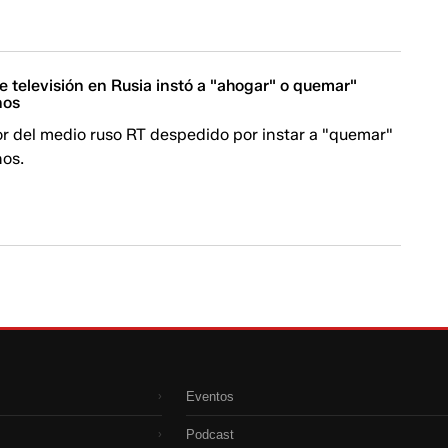
 televisión en Rusia instó a "ahogar" o quemar"
nos
r del medio ruso RT despedido por instar a "quemar"
nos.
Eventos
›
Podcast
›