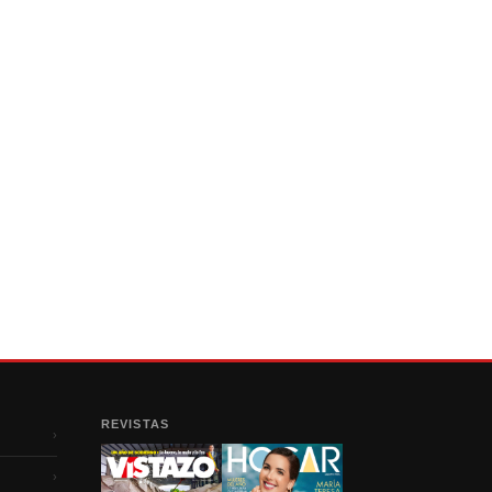
REVISTAS
›
›