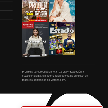
›
›
Prohibida la reproducción total, parcial y traducción a
cualquier idioma, sin autorización escrita de su titular, de
todos los contenidos de Vistazo.com.