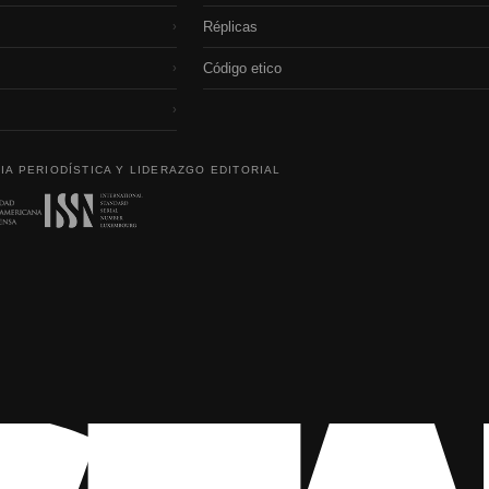
Réplicas
›
Código etico
›
›
IA PERIODÍSTICA Y LIDERAZGO EDITORIAL