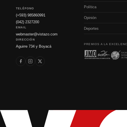
Política
TELÉFONO
(+593) 985860991
Opinión
(042) 2327200
EMAIL
Deportes
webmaster@vistazo.com
DIRECCIÓN
PREMIOS A LA EXCELENC
Aguirre 734 y Boyacá