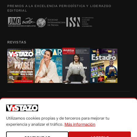
PREMIOS A LA EXCELENCIA PERIODÍSTICA Y LIDERAZGO
EDITORIAL
REVISTAS
Prohibida la reproducción total, parcial y traducción a cualquier idioma, sin
autorización escrita de su titular, de todos los contenidos de Vistazo.com.
Utilizamos cookies propias y de terceros para mejorar tu
experiencia y analizar el tráfico.
Más información