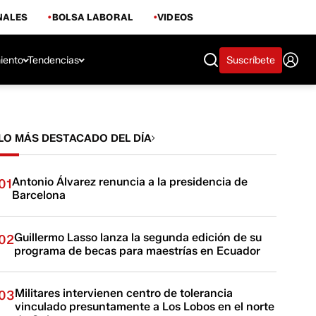
NALES
BOLSA LABORAL
VIDEOS
iento
Tendencias
Suscríbete
LO MÁS DESTACADO DEL DÍA
Antonio Álvarez renuncia a la presidencia de
01
Barcelona
Guillermo Lasso lanza la segunda edición de su
02
programa de becas para maestrías en Ecuador
Militares intervienen centro de tolerancia
03
vinculado presuntamente a Los Lobos en el norte