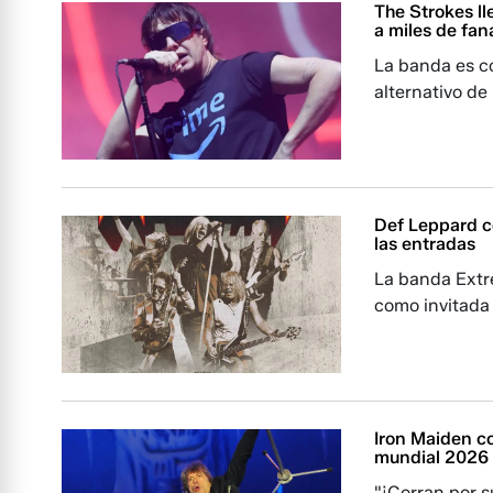
The Strokes l
a miles de fan
La banda es c
alternativo de
Def Leppard co
las entradas
La banda Extr
como invitada 
Iron Maiden c
mundial 2026
"¡Corran por s