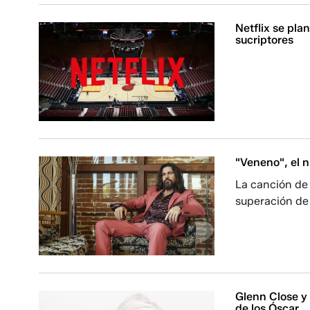
Netflix se pla
sucriptores
"Veneno", el n
La canción de 
superación de 
Glenn Close y
de los Óscar