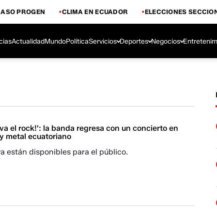
CASO PROGEN
CLIMA EN ECUADOR
ELECCIONES SECCIO
cias
Actualidad
Mundo
Política
Servicios
Deportes
Negocios
Entretenim
iva el rock!': la banda regresa con un concierto en
vy metal ecuatoriano
a están disponibles para el público.