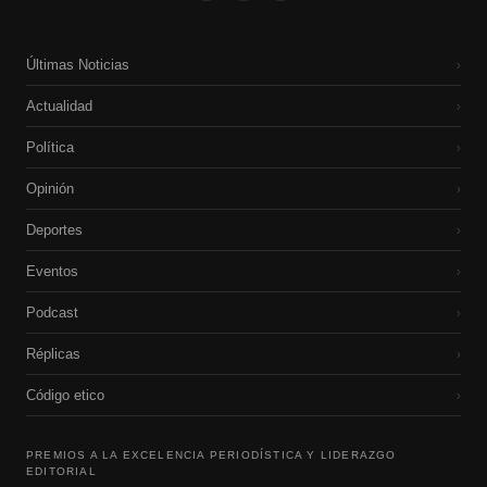
Últimas Noticias
›
Actualidad
›
Política
›
Opinión
›
Deportes
›
Eventos
›
Podcast
›
Réplicas
›
Código etico
›
PREMIOS A LA EXCELENCIA PERIODÍSTICA Y LIDERAZGO
EDITORIAL