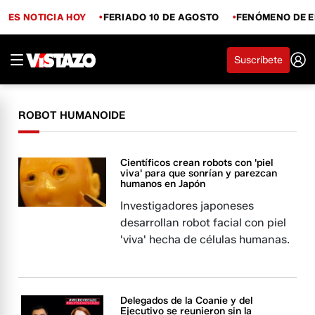
ES NOTICIA HOY
FERIADO 10 DE AGOSTO
FENÓMENO DE E
Suscríbete
ROBOT HUMANOIDE
Científicos crean robots con 'piel
viva' para que sonrían y parezcan
humanos en Japón
Investigadores japoneses
desarrollan robot facial con piel
'viva' hecha de células humanas.
Delegados de la Coanie y del
Ejecutivo se reunieron sin la