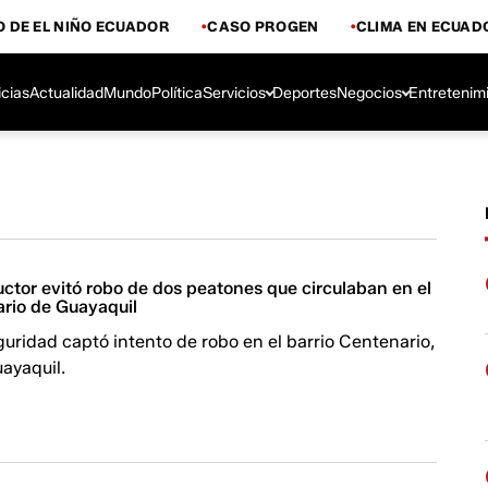
 DE EL NIÑO ECUADOR
CASO PROGEN
CLIMA EN ECUAD
icias
Actualidad
Mundo
Política
Servicios
Deportes
Negocios
Entretenim
ctor evitó robo de dos peatones que circulaban en el
ario de Guayaquil
uridad captó intento de robo en el barrio Centenario,
uayaquil.