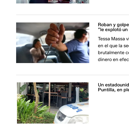
Roban y golpe
“le explotó u
Tessa Massa vi
en el que la s
brutalmente co
dinero en efec
Un estadounid
Puntilla, en p