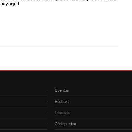
uayaquil
Eventos
›
Podcast
›
Réplicas
›
Código etico
›