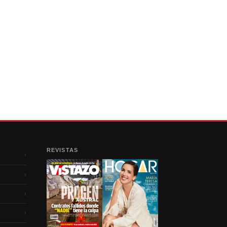
REVISTAS
›
›
›
›