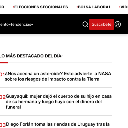
OR
ELECCIONES SECCIONALES
BOLSA LABORAL
VI
iento
Tendencias
Suscríbete
LO MÁS DESTACADO DEL DÍA
¿Nos acecha un asteroide? Esto advierte la NASA
01
sobre los riesgos de impacto contra la Tierra
Guayaquil: mujer dejó el cuerpo de su hijo en casa
02
de su hermana y luego huyó con el dinero del
funeral
Diego Forlán toma las riendas de Uruguay tras la
03