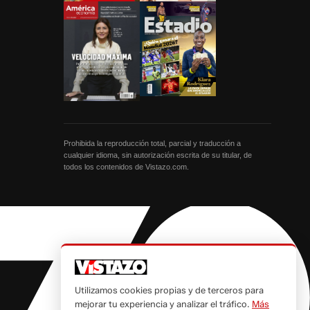
Prohibida la reproducción total, parcial y traducción a
cualquier idioma, sin autorización escrita de su titular, de
todos los contenidos de Vistazo.com.
Utilizamos cookies propias y de terceros para
mejorar tu experiencia y analizar el tráfico.
Más